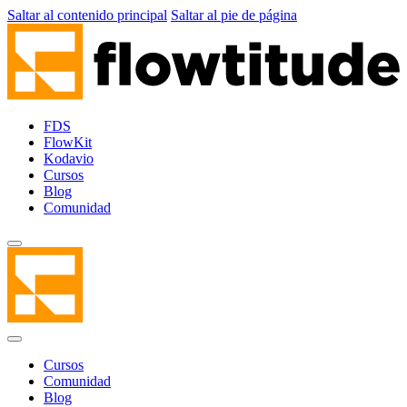
Saltar al contenido principal
Saltar al pie de página
FDS
FlowKit
Kodavio
Cursos
Blog
Comunidad
Cursos
Comunidad
Blog