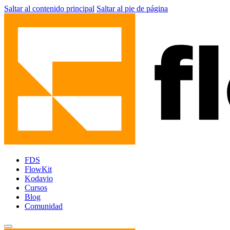
Saltar al contenido principal
Saltar al pie de página
FDS
FlowKit
Kodavio
Cursos
Blog
Comunidad