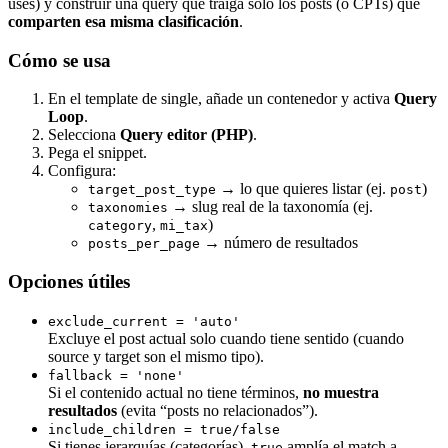
uses) y construir una query que traiga solo los posts (o CPTs) que
comparten esa misma clasificación
.
Cómo se usa
En el template de single, añade un contenedor y activa
Query
Loop
.
Selecciona
Query editor (PHP)
.
Pega el snippet.
Configura:
→ lo que quieres listar (ej.
)
target_post_type
post
→ slug real de la taxonomía (ej.
taxonomies
,
)
category
mi_tax
→ número de resultados
posts_per_page
Opciones útiles
exclude_current = 'auto'
Excluye el post actual solo cuando tiene sentido (cuando
source y target son el mismo tipo).
fallback = 'none'
Si el contenido actual no tiene términos,
no muestra
resultados
(evita “posts no relacionados”).
include_children = true/false
Si tienes jerarquías (categorías),
amplía el match a
true