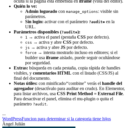
oculta si la página está embebida en
iframe
(vista del editor).
Quién lo ve:
Admin logueado
con
: visible sin
manage_options
parámetros.
Sin login:
activar con el parámetro
en la
?audit=
URL.
Parámetros disponibles (
):
?audit=
→ activa el panel (pestaña
CSS
por defecto).
1
→ activa y abre
CSS
por defecto.
css
→ activa y abre
JS
por defecto.
js
→ intenta mostrarlo incluso en editores; si el
force
builder usa
iframe
aislado, puede seguir ocultándose
por seguridad.
Extras:
búsqueda en cada pestaña, copia rápida de handles
visibles, y
comentarios HTML
con el listado (CSS/JS) al
final del documento.
Notas útiles:
con minificado/“combine” verás el
handle del
agregador
(desactívalo para auditar en crudo). En Elementor,
para listar archivos, usa
CSS Print Method = External File
.
Para desactivar el panel, elimina el mu‑plugin o quita el
parámetro
.
?audit
...
WordPress
Funcion para determinar si la categoria tiene hijos
Àngel Julián