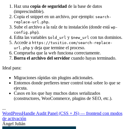
Haz una
copia de seguridad
de la base de datos
(imprescindible).
Copia el snippet en un archivo, por ejemplo:
search-
.
replace-url.php
Sube el archivo a la raíz de tu instalación (donde está
wp-
).
config.php
Edita las variables
y
con tus dominios.
$old_url
$new_url
Accede a
https://tusitio.com/search-replace-
y deja que termine el proceso.
url.php
Comprueba que la web funciona correctamente.
Borra el archivo del servidor
cuando hayas terminado.
Ideal para:
Migraciones rápidas sin plugins adicionales.
Entornos donde prefieres tener control total sobre lo que se
ejecuta.
Casos en los que hay muchos datos serializados
(constructores, WooCommerce, plugins de SEO, etc.).
...
WordPress
Handle Audit Panel (CSS + JS) — frontend con modos
de activación
Ángel Julián