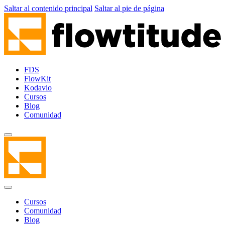
Saltar al contenido principal
Saltar al pie de página
FDS
FlowKit
Kodavio
Cursos
Blog
Comunidad
Cursos
Comunidad
Blog