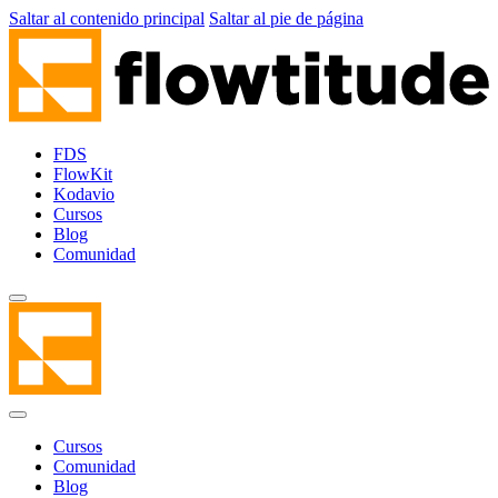
Saltar al contenido principal
Saltar al pie de página
FDS
FlowKit
Kodavio
Cursos
Blog
Comunidad
Cursos
Comunidad
Blog