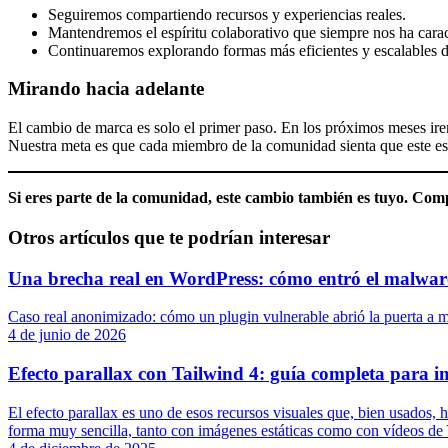
Seguiremos compartiendo recursos y experiencias reales.
Mantendremos el espíritu colaborativo que siempre nos ha carac
Continuaremos explorando formas más eficientes y escalables d
Mirando hacia adelante
El cambio de marca es solo el primer paso. En los próximos meses ire
Nuestra meta es que cada miembro de la comunidad sienta que este esp
Si eres parte de la comunidad, este cambio también es tuyo. Comp
Otros artículos que te podrían interesar
Una brecha real en WordPress: cómo entró el malware
Caso real anonimizado: cómo un plugin vulnerable abrió la puerta a m
4 de junio de 2026
Efecto parallax con Tailwind 4: guía completa para i
El efecto parallax es uno de esos recursos visuales que, bien usados
forma muy sencilla, tanto con imágenes estáticas como con vídeos d