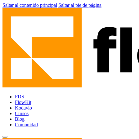
Saltar al contenido principal
Saltar al pie de página
FDS
FlowKit
Kodavio
Cursos
Blog
Comunidad