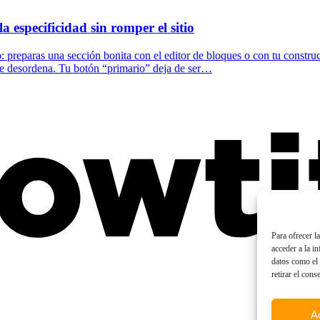
especificidad sin romper el sitio
 preparas una sección bonita con el editor de bloques o con tu constructo
 se desordena. Tu botón “primario” deja de ser…
Para ofrecer l
acceder a la i
datos como el 
retirar el cons
A