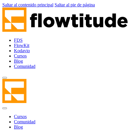
Saltar al contenido principal
Saltar al pie de página
FDS
FlowKit
Kodavio
Cursos
Blog
Comunidad
Cursos
Comunidad
Blog