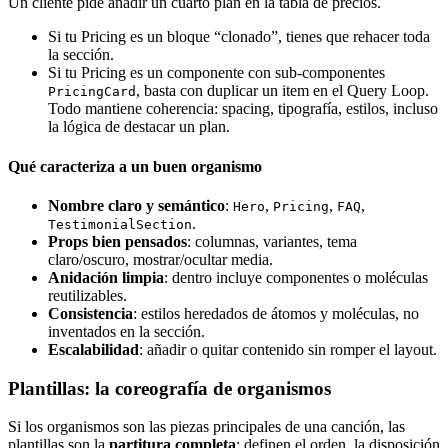
Un cliente pide añadir un cuarto plan en la tabla de precios.
Si tu Pricing es un bloque “clonado”, tienes que rehacer toda
la sección.
Si tu Pricing es un componente con sub-componentes
, basta con duplicar un item en el Query Loop.
PricingCard
Todo mantiene coherencia: spacing, tipografía, estilos, incluso
la lógica de destacar un plan.
Qué caracteriza a un buen organismo
Nombre claro y semántico
:
,
,
,
Hero
Pricing
FAQ
.
TestimonialSection
Props bien pensados
: columnas, variantes, tema
claro/oscuro, mostrar/ocultar media.
Anidación limpia
: dentro incluye componentes o moléculas
reutilizables.
Consistencia
: estilos heredados de átomos y moléculas, no
inventados en la sección.
Escalabilidad
: añadir o quitar contenido sin romper el layout.
Plantillas: la coreografía de organismos
Si los organismos son las piezas principales de una canción, las
plantillas son la
partitura completa
: definen el orden, la disposición