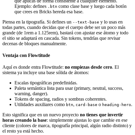
que aplicas de forma consistente a cualquier elemento.
Ejemplo: defines
como clase base y luego cada botón
.btn
que crees en Bricks hereda esa base.
Piensa en la tipografía. Si defines un
y lo usas en
--text-base
todas partes, cuando decidas que el cuerpo debe ser un poco más
grande (de 1rem a 1.125rem), bastará con ajustar ese átomo y todo
el sitio se adaptará en cascada. Sin tokens, tendrías que revisar
decenas de bloques manualmente.
Ventaja con Flowtitude
Aquí es donde entra Flowtitude:
no empiezas desde cero
. El
sistema ya incluye una base sólida de átomos:
Escalas tipográficas predefinidas.
Paleta semántica lista para usar (primary, neutral, success,
warning, danger).
Tokens de spacing, radios y sombras coherentes.
Utilidades auxiliares como
,
o
.
btn
card-base
heading-hero
Esto significa que en un nuevo proyecto
no tienes que invertir
horas creando la base
: simplemente ajustas lo que cambie en ese
cliente (colores de marca, tipografía principal, algún radio distinto) y
el resto ya está hecho.