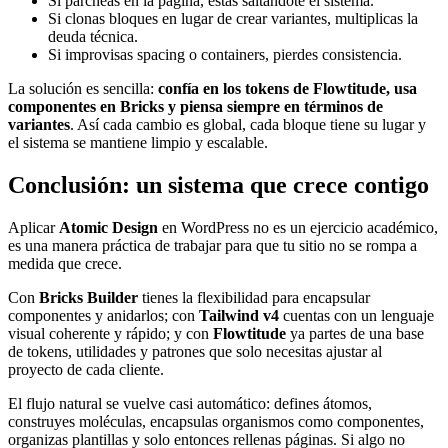
Si parcheas en la página, estás saltándote el sistema.
Si clonas bloques en lugar de crear variantes, multiplicas la
deuda técnica.
Si improvisas spacing o containers, pierdes consistencia.
La solución es sencilla:
confía en los tokens de Flowtitude, usa
componentes en Bricks y piensa siempre en términos de
variantes
. Así cada cambio es global, cada bloque tiene su lugar y
el sistema se mantiene limpio y escalable.
Conclusión: un sistema que crece contigo
Aplicar
Atomic Design
en WordPress no es un ejercicio académico,
es una manera práctica de trabajar para que tu sitio no se rompa a
medida que crece.
Con
Bricks Builder
tienes la flexibilidad para encapsular
componentes y anidarlos; con
Tailwind v4
cuentas con un lenguaje
visual coherente y rápido; y con
Flowtitude
ya partes de una base
de tokens, utilidades y patrones que solo necesitas ajustar al
proyecto de cada cliente.
El flujo natural se vuelve casi automático: defines átomos,
construyes moléculas, encapsulas organismos como componentes,
organizas plantillas y solo entonces rellenas páginas. Si algo no