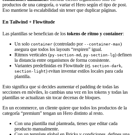
productos de una categoría, o variar el Hero según el tipo de post.
Eso mantiene la escalabilidad sin tener que duplicar páginas.
En Tailwind + Flowtitude
Las plantillas se benefician de los
tokens de ritmo y container
:
Un solo
(controlado por
)
container
--container-max
asegura que todos los layouts “respiren” igual.
Ritmos verticales (
,
) definen
py-section-md
py-section-lg
la distancia entre organismos de forma consistente.
Variantes predefinidas en Flowtitude (ej.
,
section-dark
) evitan inventar estilos locales para cada
section-light
plantilla.
Esto significa que si decides aumentar el padding de todas las
secciones en móviles, lo cambias una vez en los tokens y todas las
plantillas se actualizan sin tocar decenas de bloques.
En un ecommerce, un cliente quiere que todos los productos de la
categoría “premium” tengan un Hero distinto al resto.
Con una plantilla mal planteada, tienes que editar cada
producto manualmente.
Con un template global en Bricks y condiciones, defines una