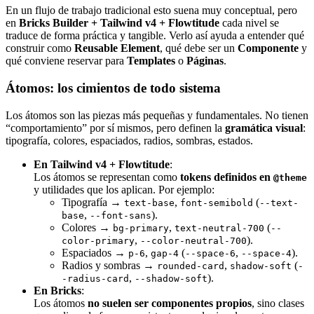
En un flujo de trabajo tradicional esto suena muy conceptual, pero
en
Bricks Builder + Tailwind v4 + Flowtitude
cada nivel se
traduce de forma práctica y tangible. Verlo así ayuda a entender qué
construir como
Reusable Element
, qué debe ser un
Componente
y
qué conviene reservar para
Templates
o
Páginas
.
Átomos: los cimientos de todo sistema
Los átomos son las piezas más pequeñas y fundamentales. No tienen
“comportamiento” por sí mismos, pero definen la
gramática visual
:
tipografía, colores, espaciados, radios, sombras, estados.
En Tailwind v4 + Flowtitude
:
Los átomos se representan como
tokens definidos en
@theme
y utilidades que los aplican. Por ejemplo:
Tipografía →
,
(
text-base
font-semibold
--text-
,
).
base
--font-sans
Colores →
,
(
bg-primary
text-neutral-700
--
,
).
color-primary
--color-neutral-700
Espaciados →
,
(
,
).
p-6
gap-4
--space-6
--space-4
Radios y sombras →
,
(
rounded-card
shadow-soft
-
,
).
-radius-card
--shadow-soft
En Bricks
:
Los átomos
no suelen ser componentes propios
, sino clases