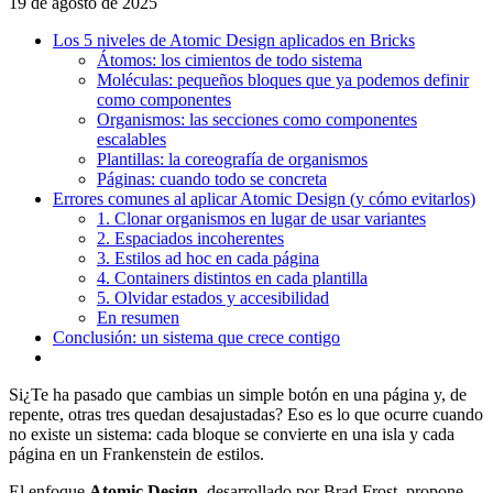
19 de agosto de 2025
Los 5 niveles de Atomic Design aplicados en Bricks
Átomos: los cimientos de todo sistema
Moléculas: pequeños bloques que ya podemos definir
como componentes
Organismos: las secciones como componentes
escalables
Plantillas: la coreografía de organismos
Páginas: cuando todo se concreta
Errores comunes al aplicar Atomic Design (y cómo evitarlos)
1. Clonar organismos en lugar de usar variantes
2. Espaciados incoherentes
3. Estilos ad hoc en cada página
4. Containers distintos en cada plantilla
5. Olvidar estados y accesibilidad
En resumen
Conclusión: un sistema que crece contigo
Si¿Te ha pasado que cambias un simple botón en una página y, de
repente, otras tres quedan desajustadas? Eso es lo que ocurre cuando
no existe un sistema: cada bloque se convierte en una isla y cada
página en un Frankenstein de estilos.
El enfoque
Atomic Design
, desarrollado por Brad Frost, propone