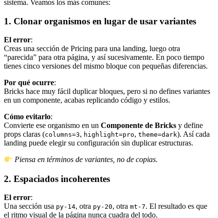
sistema. Veamos los más comunes:
1. Clonar organismos en lugar de usar variantes
El error
:
Creas una sección de Pricing para una landing, luego otra
“parecida” para otra página, y así sucesivamente. En poco tiempo
tienes cinco versiones del mismo bloque con pequeñas diferencias.
Por qué ocurre
:
Bricks hace muy fácil duplicar bloques, pero si no defines variantes
en un componente, acabas replicando código y estilos.
Cómo evitarlo
:
Convierte ese organismo en un
Componente de Bricks
y define
props claras (
,
,
). Así cada
columns=3
highlight=pro
theme=dark
landing puede elegir su configuración sin duplicar estructuras.
Piensa en términos de variantes, no de copias.
2. Espaciados incoherentes
El error
:
Una sección usa
, otra
, otra
. El resultado es que
py-14
py-20
mt-7
el ritmo visual de la página nunca cuadra del todo.