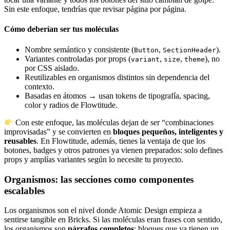
Sin este enfoque, tendrías que revisar página por página.
Cómo deberían ser tus moléculas
Nombre semántico y consistente (
,
).
Button
SectionHeader
Variantes controladas por props (
,
,
), no
variant
size
theme
por CSS aislado.
Reutilizables en organismos distintos sin dependencia del
contexto.
Basadas en átomos → usan tokens de tipografía, spacing,
color y radios de Flowtitude.
Con este enfoque, las moléculas dejan de ser “combinaciones
improvisadas” y se convierten en
bloques pequeños, inteligentes y
reusables
. En Flowtitude, además, tienes la ventaja de que los
botones, badges y otros patrones ya vienen preparados: solo defines
props y amplías variantes según lo necesite tu proyecto.
Organismos: las secciones como componentes
escalables
Los organismos son el nivel donde Atomic Design empieza a
sentirse tangible en Bricks. Si las moléculas eran frases con sentido,
los organismos son
párrafos completos
: bloques que ya tienen un