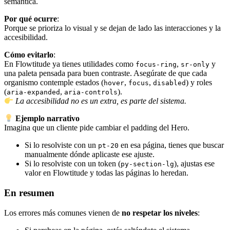
semántica.
Por qué ocurre
:
Porque se prioriza lo visual y se dejan de lado las interacciones y la
accesibilidad.
Cómo evitarlo
:
En Flowtitude ya tienes utilidades como
,
y
focus-ring
sr-only
una paleta pensada para buen contraste. Asegúrate de que cada
organismo contemple estados (
,
,
) y roles
hover
focus
disabled
(
,
).
aria-expanded
aria-controls
La accesibilidad no es un extra, es parte del sistema.
Ejemplo narrativo
Imagina que un cliente pide cambiar el padding del Hero.
Si lo resolviste con un
en esa página, tienes que buscar
pt-20
manualmente dónde aplicaste ese ajuste.
Si lo resolviste con un token (
), ajustas ese
py-section-lg
valor en Flowtitude y todas las páginas lo heredan.
En resumen
Los errores más comunes vienen de
no respetar los niveles
: