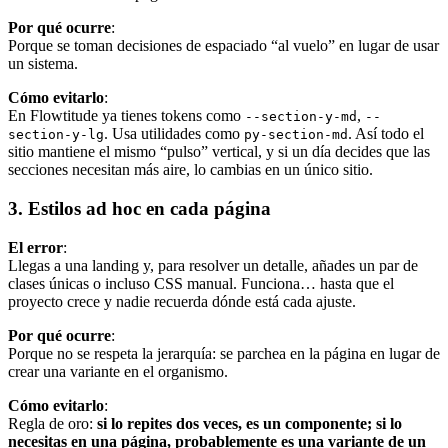
Por qué ocurre
:
Porque se toman decisiones de espaciado “al vuelo” en lugar de usar
un sistema.
Cómo evitarlo
:
En Flowtitude ya tienes tokens como
,
--section-y-md
--
. Usa utilidades como
. Así todo el
section-y-lg
py-section-md
sitio mantiene el mismo “pulso” vertical, y si un día decides que las
secciones necesitan más aire, lo cambias en un único sitio.
3. Estilos ad hoc en cada página
El error
:
Llegas a una landing y, para resolver un detalle, añades un par de
clases únicas o incluso CSS manual. Funciona… hasta que el
proyecto crece y nadie recuerda dónde está cada ajuste.
Por qué ocurre
:
Porque no se respeta la jerarquía: se parchea en la página en lugar de
crear una variante en el organismo.
Cómo evitarlo
:
Regla de oro:
si lo repites dos veces, es un componente; si lo
necesitas en una página, probablemente es una variante de un