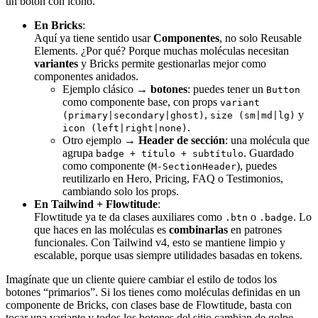
un botón con icono.
En Bricks
:
Aquí ya tiene sentido usar
Componentes
, no solo Reusable
Elements. ¿Por qué? Porque muchas moléculas necesitan
variantes
y Bricks permite gestionarlas mejor como
componentes anidados.
Ejemplo clásico →
botones
: puedes tener un
Button
como componente base, con props
variant
,
y
(primary|secondary|ghost)
size (sm|md|lg)
.
icon (left|right|none)
Otro ejemplo →
Header de sección
: una molécula que
agrupa
. Guardado
badge + título + subtítulo
como componente (
), puedes
M-SectionHeader
reutilizarlo en Hero, Pricing, FAQ o Testimonios,
cambiando solo los props.
En Tailwind + Flowtitude
:
Flowtitude ya te da clases auxiliares como
o
. Lo
.btn
.badge
que haces en las moléculas es
combinarlas
en patrones
funcionales. Con Tailwind v4, esto se mantiene limpio y
escalable, porque usas siempre utilidades basadas en tokens.
Imagínate que un cliente quiere cambiar el estilo de todos los
botones “primarios”. Si los tienes como moléculas definidas en un
componente de Bricks, con clases base de Flowtitude, basta con
tocar una variante y todos los botones del sitio cambian de golpe.