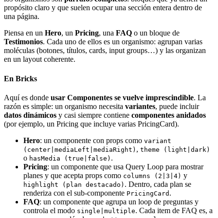
propósito claro y que suelen ocupar una sección entera dentro de
una página.
Piensa en un
Hero
, un
Pricing
, una
FAQ
o un bloque de
Testimonios
. Cada uno de ellos es un organismo: agrupan varias
moléculas (botones, títulos, cards, input groups…) y las organizan
en un layout coherente.
En Bricks
Aquí es donde
usar Componentes se vuelve imprescindible
. La
razón es simple: un organismo necesita
variantes
, puede incluir
datos dinámicos
y casi siempre contiene
componentes anidados
(por ejemplo, un Pricing que incluye varias PricingCard).
Hero
: un componente con props como
variant
,
(center|mediaLeft|mediaRight)
theme (light|dark)
o
.
hasMedia (true|false)
Pricing
: un componente que usa Query Loop para mostrar
planes y que acepta props como
y
columns (2|3|4)
. Dentro, cada plan se
highlight (plan destacado)
renderiza con el sub-componente
.
PricingCard
FAQ
: un componente que agrupa un loop de preguntas y
controla el modo
. Cada item de FAQ es, a
single|multiple