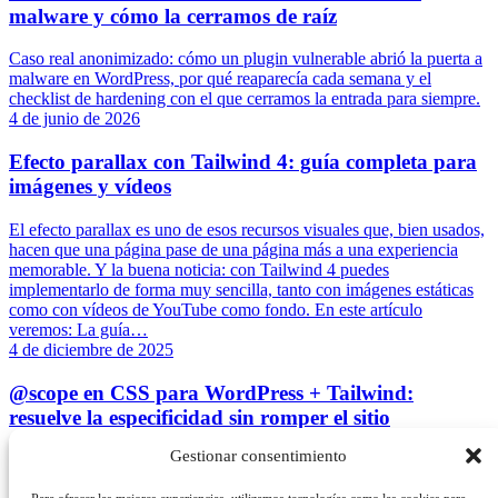
malware y cómo la cerramos de raíz
Caso real anonimizado: cómo un plugin vulnerable abrió la puerta a
malware en WordPress, por qué reaparecía cada semana y el
checklist de hardening con el que cerramos la entrada para siempre.
4 de junio de 2026
Efecto parallax con Tailwind 4: guía completa para
imágenes y vídeos
El efecto parallax es uno de esos recursos visuales que, bien usados,
hacen que una página pase de una página más a una experiencia
memorable. Y la buena noticia: con Tailwind 4 puedes
implementarlo de forma muy sencilla, tanto con imágenes estáticas
como con vídeos de YouTube como fondo. En este artículo
veremos: La guía…
4 de diciembre de 2025
@scope en CSS para WordPress + Tailwind:
resuelve la especificidad sin romper el sitio
Gestionar consentimiento
Si llevas un tiempo construyendo sitios en WordPress, te habrá
pasado: preparas una sección bonita con el editor de bloques o con