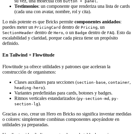
su vez, una molécula con
.
button + panel
Testimonios
: un componente que renderiza una lista de cards
(cada una con avatar, nombre, rol y cita).
Lo más potente es que Bricks permite
componentes anidados
:
puedes meter un
dentro de
, un
PricingCard
Pricing
dentro de
, o un
dentro de
. Esto da
SectionHeader
Hero
Badge
FAQ
escalabilidad y claridad, porque cada pieza tiene un propósito
definido.
En Tailwind + Flowtitude
Flowtitude ya ofrece utilidades y patrones que aceleran la
construcción de organismos:
Clases auxiliares para secciones (
,
,
section-base
container
).
heading-hero
Variantes predefinidas para cards, botones y badges.
Ritmos verticales estandarizados (
,
py-section-md
py-
).
section-lg
Gracias a eso, crear un Hero en Bricks no significa inventar medidas
o colores: simplemente combinas componentes apoyándote en
utilidades ya preparadas.